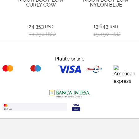
CURLY COW
NYLON BLUE
24.353
13.643
RSD
RSD
34.790 RSD
19.490 RSD
Platite online