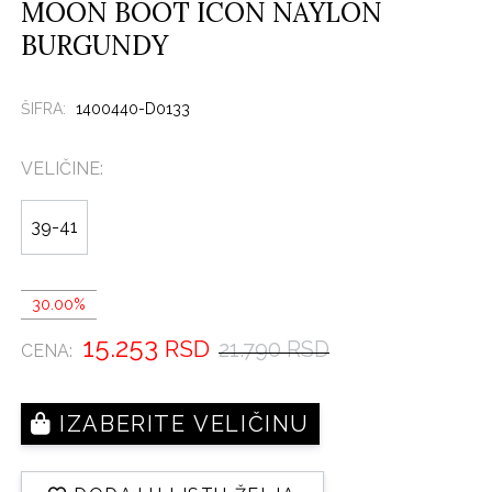
MOON BOOT ICON NAYLON
BURGUNDY
ŠIFRA:
1400440-D0133
VELIČINE:
39-41
30.00%
15.253
RSD
21.790 RSD
CENA:
IZABERITE VELIČINU