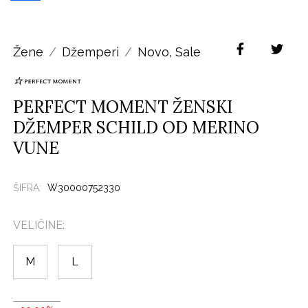
Žene
Džemperi
Novo
,
Sale
PERFECT MOMENT ŽENSKI
DŽEMPER SCHILD OD MERINO
VUNE
ŠIFRA:
W30000752330
VELIČINE:
M
L