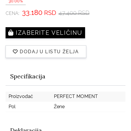
30.00%
33.180
RSD
47.400 RSD
CENA:
IZABERITE VELIČINU
DODAJ U LISTU ŽELJA
Specifikacija
Proizvođač
PERFECT MOMENT
Pol
Žene
Deklaracija