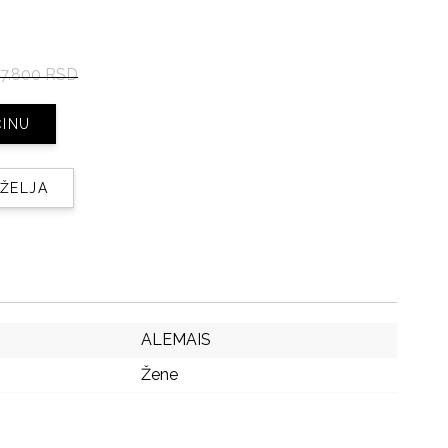
7.800 RSD
ČINU
 ŽELJA
ALEMAIS
Žene