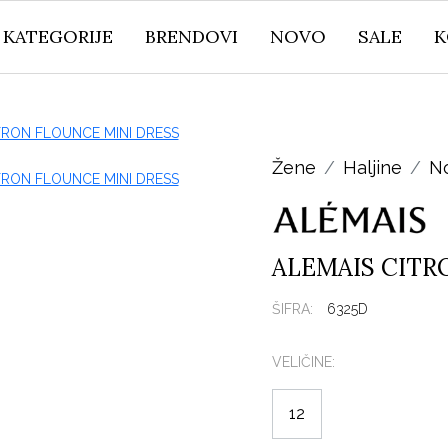
KATEGORIJE
BRENDOVI
NOVO
SALE
K
Žene
Haljine
N
ALEMAIS CITR
ŠIFRA:
6325D
VELIČINE:
12