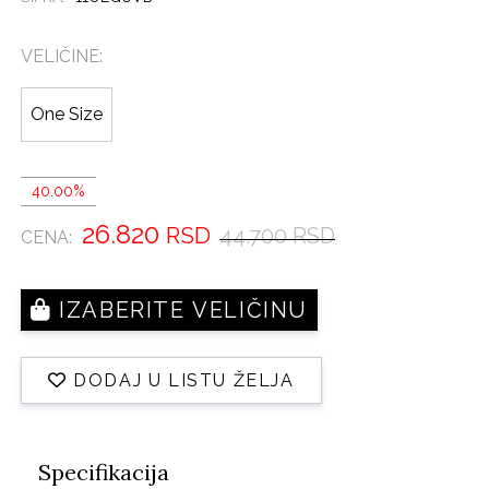
VELIČINE:
One Size
40.00%
26.820
RSD
44.700 RSD
CENA:
IZABERITE VELIČINU
DODAJ U LISTU ŽELJA
Specifikacija