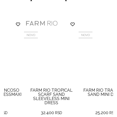
NOVO
NOVO
O
FARM RIO TROPICAL
FARM RIO TRANCOSO
XI
SCARF SAND
SAND MINI DRESS
SLEEVELESS MINI
DRESS
32.400
25.200
RSD
RSD