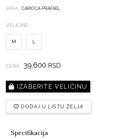
ŠIFRA:
CARIOCA-PRAFAEL
VELIČINE:
M
L
39.600
RSD
CENA:
IZABERITE VELIČINU
DODAJ U LISTU ŽELJA
Specifikacija