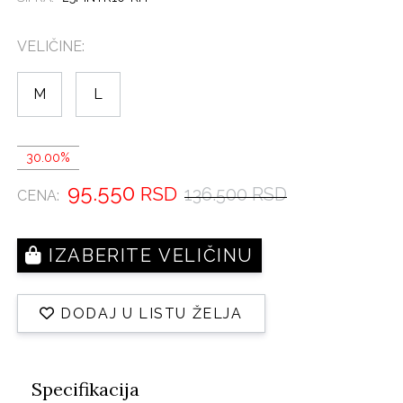
VELIČINE:
M
L
30.00%
95.550
RSD
136.500 RSD
CENA:
IZABERITE VELIČINU
DODAJ U LISTU ŽELJA
Specifikacija