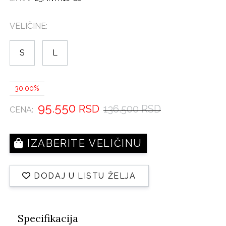
VELIČINE:
S
L
30.00%
95.550
RSD
136.500 RSD
CENA:
IZABERITE VELIČINU
DODAJ U LISTU ŽELJA
Specifikacija