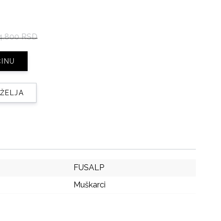
4.800 RSD
ČINU
 ŽELJA
FUSALP
Muškarci