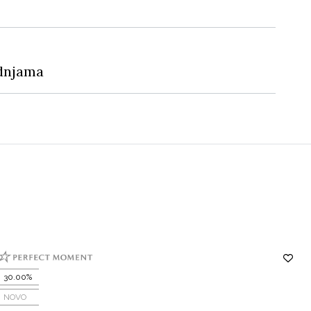
dnjama
30.00%
NOVO