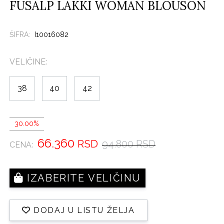
FUSALP LAKKI WOMAN BLOUSON
ŠIFRA:
I10016082
VELIČINE:
38
40
42
30.00%
66.360
RSD
94.800 RSD
CENA:
IZABERITE VELIČINU
DODAJ U LISTU ŽELJA