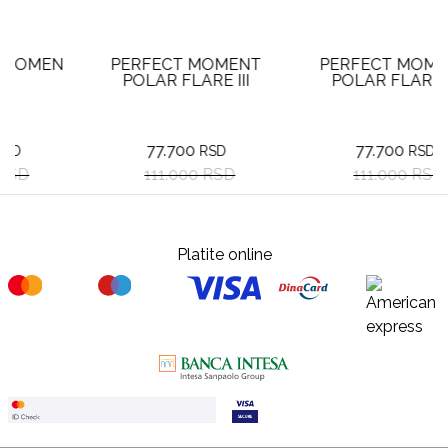
N
PERFECT MOMENT
PERFECT MOMENT
POLAR FLARE III
POLAR FLARE III
77.700
77.700
RSD
RSD
111.000 RSD
111.000 RSD
Platite online