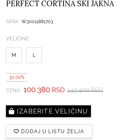
PERFECT CORTINA SKI JAKNA
ŠIFRA:
W30011881703
VELIČINE:
M
L
30.00%
100.380
RSD
143.400 RSD
CENA:
IZABERITE VELIČINU
DODAJ U LISTU ŽELJA