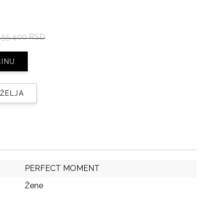
155.400 RSD
ČINU
 ŽELJA
PERFECT MOMENT
Žene