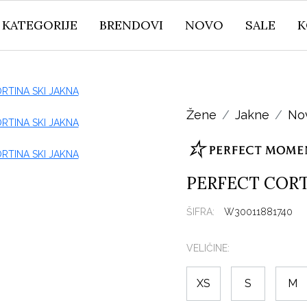
KATEGORIJE
BRENDOVI
NOVO
SALE
K
Žene
Jakne
No
PERFECT CORT
ŠIFRA:
W30011881740
VELIČINE:
XS
S
M