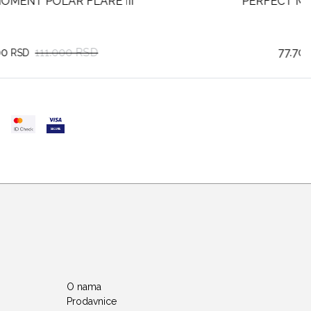
PERFECT MOMENT POLAR FLARE III
77.700
111.000 RSD
RSD
O nama
Prodavnice