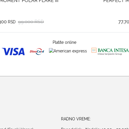
PERFECT MOMENT POLAR FLARE III
77.700
111.000 RSD
RSD
Platite online
RADNO VREME: