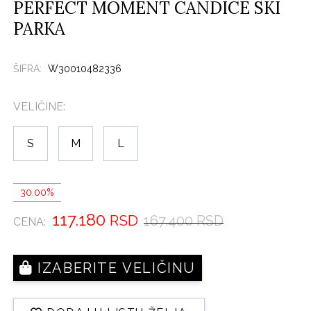
PERFECT MOMENT CANDICE SKI
PARKA
ŠIFRA:
W30010482336
VELIČINE:
S
M
L
30.00%
117.180
RSD
167.400 RSD
CENA:
IZABERITE VELIČINU