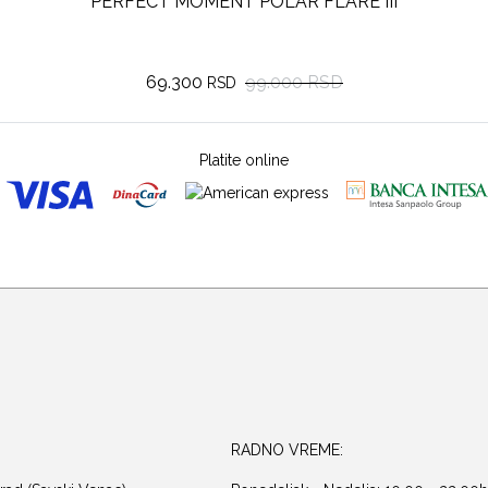
PERFECT MOMENT POLAR FLARE III
77.700
111.000 RSD
RSD
Platite online
RADNO VREME: