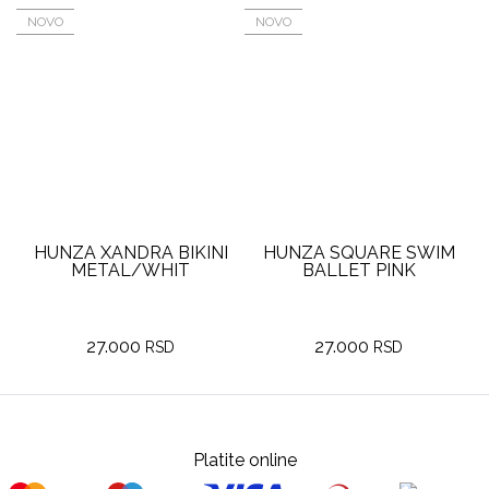
NOVO
NOVO
RA BIKINI
HUNZA SQUARE SWIM
HUNZA IRIS BI
WHIT
BALLET PINK
BALLET PIN
0
27.000
30.600
RSD
RSD
RSD
Platite online