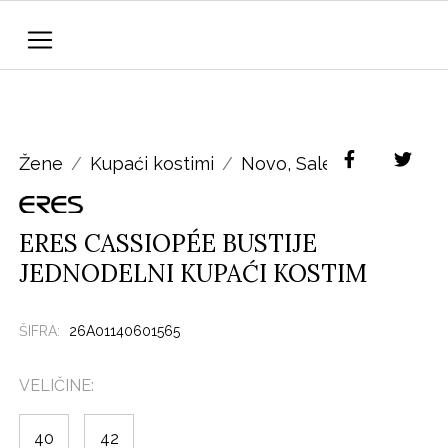
Žene
Kupaći kostimi
Novo
,
Sale
ERES CASSIOPÉE BUSTIJE
JEDNODELNI KUPAĆI KOSTIM
ŠIFRA:
26A01140601565
VELIČINE:
40
42