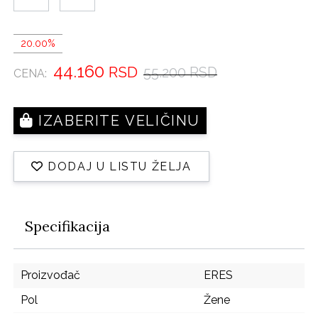
20.00%
44.160
RSD
55.200 RSD
CENA:
IZABERITE VELIČINU
DODAJ U LISTU ŽELJA
Specifikacija
Proizvođač
ERES
Pol
Žene