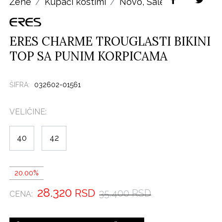
Žene
Kupaći kostimi
Novo
,
Sale
ERES CHARME TROUGLASTI BIKINI
TOP SA PUNIM KORPICAMA
ŠIFRA:
032602-01561
VELIČINE:
40
42
20.00%
28.320
RSD
35.400 RSD
CENA: