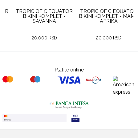
R
TROPIC OF C EQUATOR
TROPIC OF C EQUATOR
BIKINI KOMPLET -
BIKINI KOMPLET - MAMA
SAVANNA
AFRIKA
20.000
20.000
RSD
RSD
Platite online