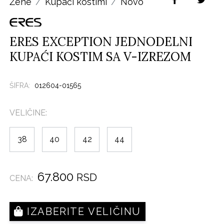
Žene
Kupaći kostimi
Novo
ERES EXCEPTION JEDNODELNI
KUPAĆI KOSTIM SA V-IZREZOM
ŠIFRA:
012604-01565
VELIČINE:
38
40
42
44
67.800
RSD
CENA:
IZABERITE VELIČINU