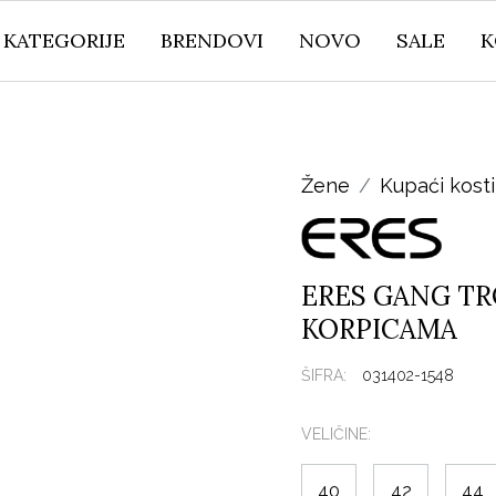
KATEGORIJE
BRENDOVI
NOVO
SALE
K
Žene
Kupaći kost
ERES GANG TR
KORPICAMA
ŠIFRA:
031402-1548
VELIČINE:
40
42
44