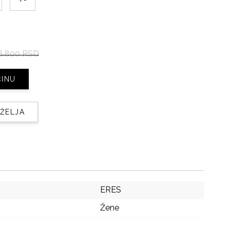
8.800 RSD
ČINU
 ŽELJA
ERES
Žene