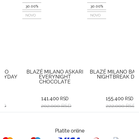
30.00%
30.00%
NOVO
NOVO
BLAZÉ MILANO ASKARI
BLAZÉ MILANO BAVARIA
Y
EVERYNIGHT
NIGHTBREAK DEW
CHOCOLATE
141.400
155.400
RSD
RSD
202.000 RSD
222.000 RSD
Platite online