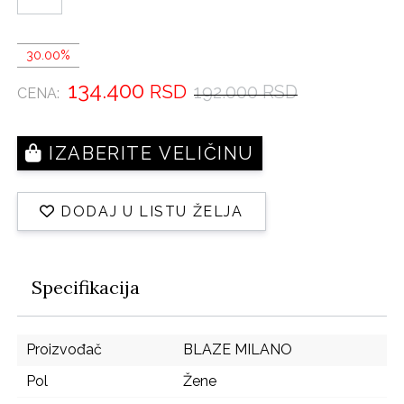
30.00%
134.400
RSD
192.000 RSD
CENA:
IZABERITE VELIČINU
DODAJ U LISTU ŽELJA
Specifikacija
Proizvođač
BLAZE MILANO
Pol
Žene