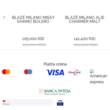
Y
BLAZÉ MILANO MISSY
BLAZÉ MILANO ALIE
SHAMO BOLERO
CHARMER MALT
105.000
141.400
RSD
RSD
150.000 RSD
202.000 RSD
Platite online