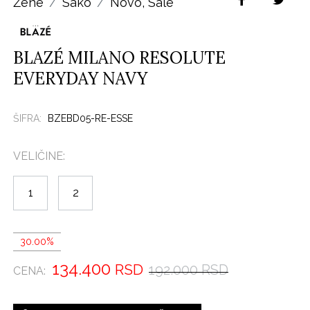
Žene
Sako
Novo
,
Sale
BLAZÉ MILANO RESOLUTE
EVERYDAY NAVY
ŠIFRA:
BZEBD05-RE-ESSE
VELIČINE:
1
2
30.00%
134.400
RSD
192.000 RSD
CENA: