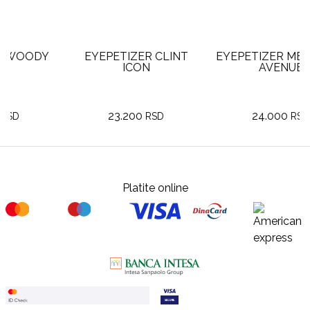
Y
EYEPETIZER CLINT
EYEPETIZER MET FIFTH
ICON
AVENUE
23.200
24.000
RSD
RSD
Platite online