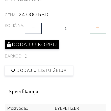
24.000
RSD
CENA:
KOLIČINA:
DODAJ U KORPU
BARKOD:
Đ
DODAJ U LISTU ŽELJA
Specifikacija
Proizvođač
EYEPETIZER