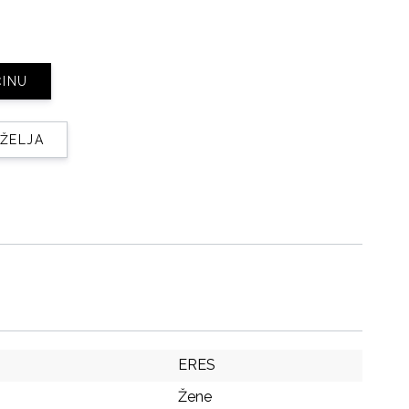
ČINU
 ŽELJA
ERES
Žene