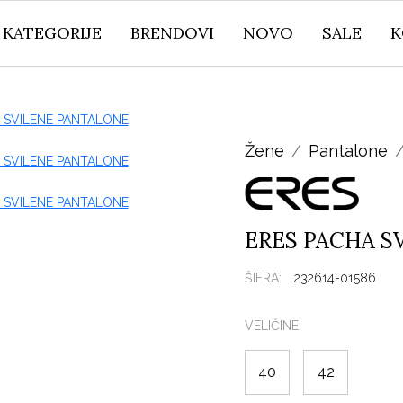
KATEGORIJE
BRENDOVI
NOVO
SALE
K
Žene
Pantalone
ERES PACHA S
ŠIFRA:
232614-01586
VELIČINE:
40
42