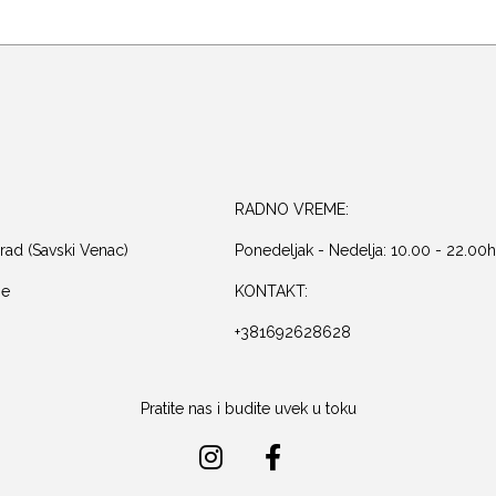
RADNO VREME:
rad (Savski Venac)
Ponedeljak - Nedelja: 10.00 - 22.00h
je
KONTAKT:
+381692628628
Pratite nas i budite uvek u toku