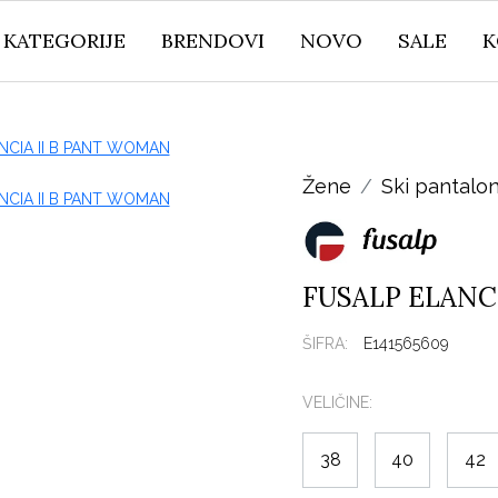
KATEGORIJE
BRENDOVI
NOVO
SALE
K
Žene
Ski pantalo
FUSALP ELANC
ŠIFRA:
E141565609
VELIČINE:
38
40
42