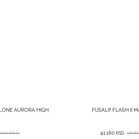
FUSALP FLASH II MAN PANTS
41.160
58.800 RSD
RSD