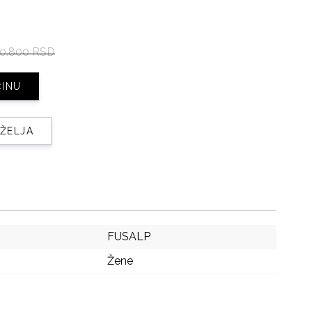
0.800 RSD
ČINU
 ŽELJA
FUSALP
Žene