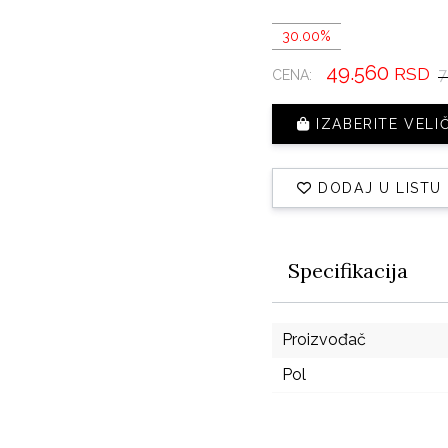
30.00%
49.560
RSD
7
CENA:
IZABERITE VELI
DODAJ U LISTU
Specifikacija
Proizvođač
Pol