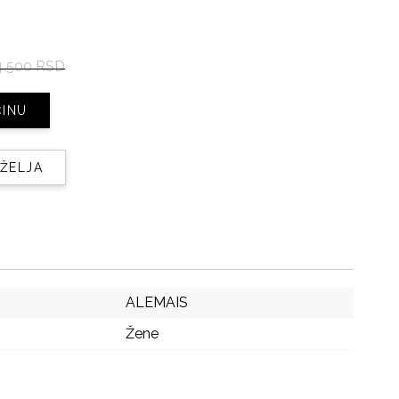
4.500 RSD
ČINU
 ŽELJA
ALEMAIS
Žene