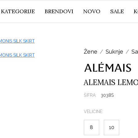
KATEGORIJE
BRENDOVI
NOVO
SALE
K
Žene
Suknje
Sa
ALEMAIS LEMO
ŠIFRA:
3038S
VELIČINE:
8
10