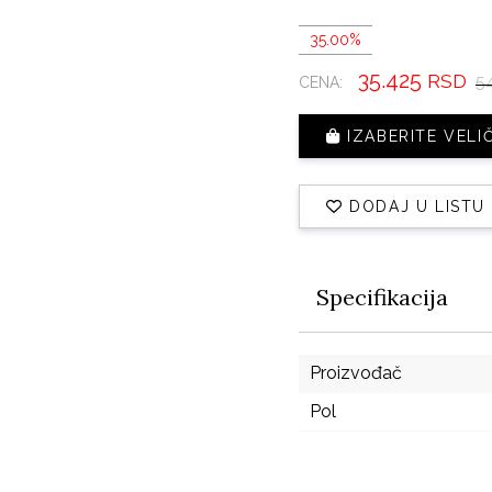
35.00%
35.425
RSD
5
CENA:
IZABERITE VELI
DODAJ U LISTU
Specifikacija
Proizvođač
Pol